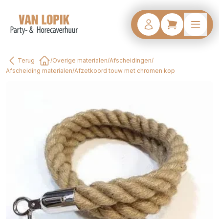
Terug
/
Overige materialen
/
Afscheidingen
/
Home
Afscheiding materialen
/
Afzetkoord touw met chromen kop