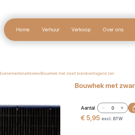
Home
Verhuur
Verkoop
Over ons
Evenementenartikelen
/
Bouwhek met zwart brandvertragend zeil
Bouwhek met zwart
Aantal
€ 5,95
excl. BTW