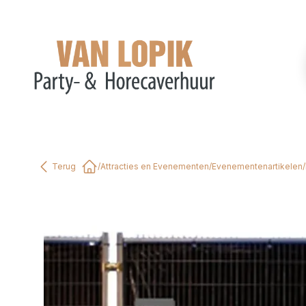
Terug
/
Attracties en Evenementen
/
Evenementenartikelen
/
Home