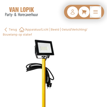
Terug
/
Apparatuur
/
Licht | Beeld | Geluid
/
Verlichting
/
Home
Bouwlamp op statief