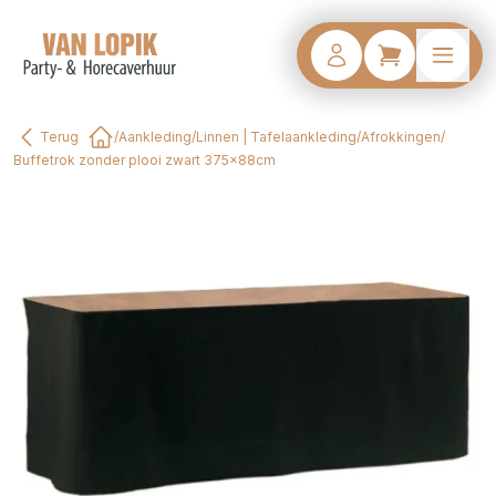
Terug
/
Aankleding
/
Linnen | Tafelaankleding
/
Afrokkingen
/
Home
Buffetrok zonder plooi zwart 375x88cm