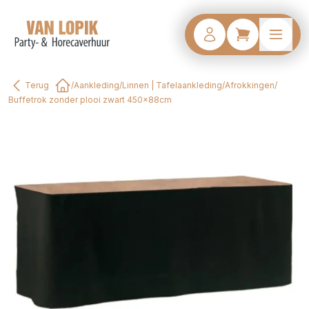
Terug
/
Aankleding
/
Linnen | Tafelaankleding
/
Afrokkingen
/
Home
Buffetrok zonder plooi zwart 450x88cm