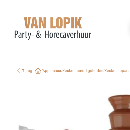
Terug
/
Apparatuur
/
Keukenbenodigdheden
/
Keukenapparat
Home