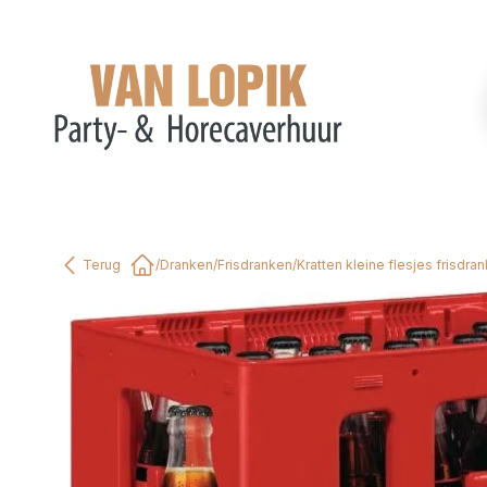
Terug
/
Dranken
/
Frisdranken
/
Kratten kleine flesjes frisdran
Home