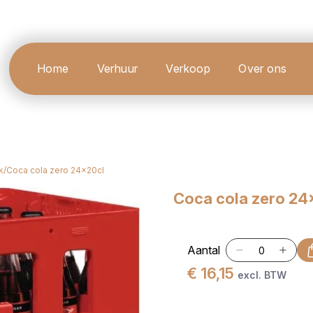
Home
Verhuur
Verkoop
Over ons
k
/
Coca cola zero 24x20cl
Coca cola zero 24
Aantal
€ 16,15
excl. BTW