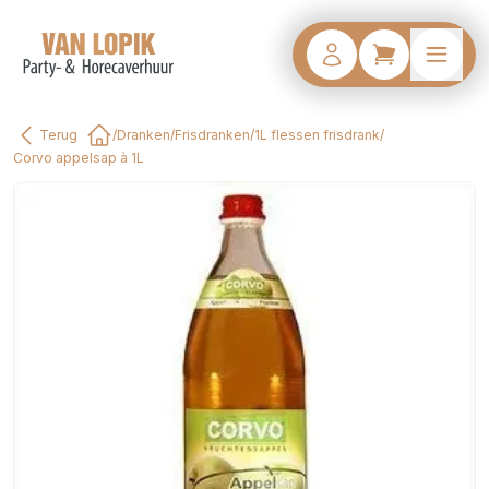
Terug
/
Dranken
/
Frisdranken
/
1L flessen frisdrank
/
Home
Corvo appelsap à 1L