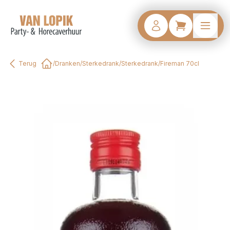
Terug
/
Dranken
/
Sterkedrank
/
Sterkedrank
/
Fireman 70cl
Home