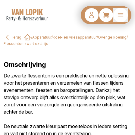
Terug
/
Apparatuur
/
Koel- en vriesapparatuur
/
Overige koeling
/
Home
Flessenton zwart excl. ijs
Omschrijving
De zwarte flessenton is een praktische en nette oplossing
voor het presenteren en verzamelen van flessen tijdens
evenementen, feesten en baropstellingen. Dankzij het
stevige ontwerp blijft alles overzichtelijk op één plek, wat
zorgt voor een verzorgde en georganiseerde uitstraling
achter de bar.
De neutrale zwarte kleur past moeiteloos in iedere setting
en valt niet storend op in de eventstyling.