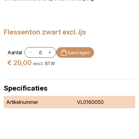
Flessenton zwart excl. ijs
Aantal
Aanvragen
€ 20,00
excl. BTW
Specificaties
Artikelnummer
VL0160050