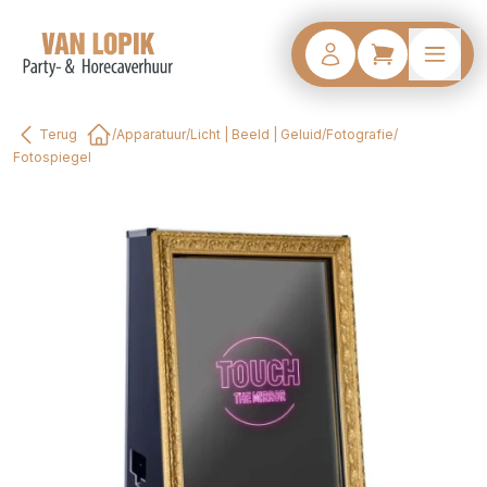
Terug
/
Apparatuur
/
Licht | Beeld | Geluid
/
Fotografie
/
Home
Fotospiegel