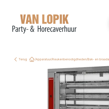
Terug
/
Apparatuur
/
Keukenbenodigdheden
/
Bak- en braad
Home