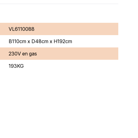
VL6110088
B110cm x D48cm x H192cm
230V en gas
193KG