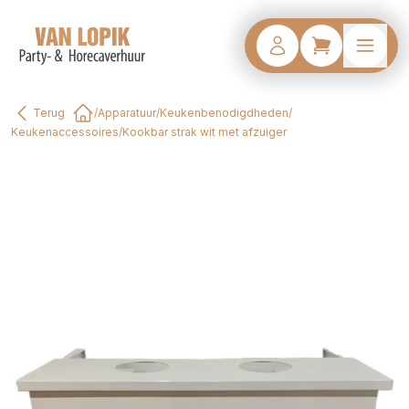
Terug
/
Apparatuur
/
Keukenbenodigdheden
/
Home
Keukenaccessoires
/
Kookbar strak wit met afzuiger