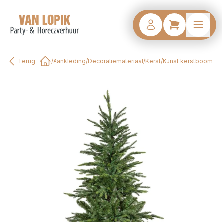
Terug
/
Aankleding
/
Decoratiemateriaal
/
Kerst
/
Kunst kerstboom
Home