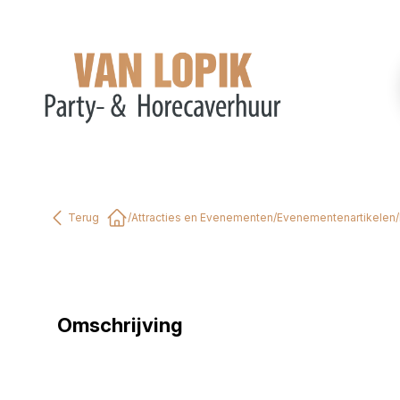
Terug
/
Attracties en Evenementen
/
Evenementenartikelen
/
Home
Omschrijving