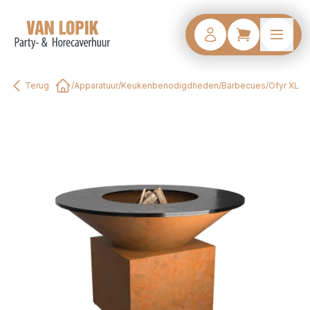
Terug
/
Apparatuur
/
Keukenbenodigdheden
/
Barbecues
/
Ofyr XL
Home