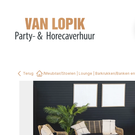
Terug
/
Meubilair
/
Stoelen | Lounge | Barkrukken
/
Banken en
Home