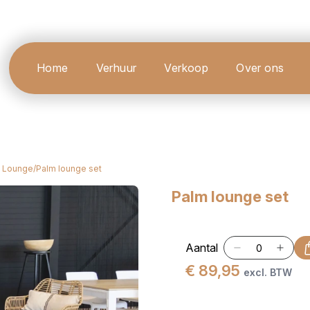
Home
Verhuur
Verkoop
Over ons
 Lounge
/
Palm lounge set
Palm lounge set
Aantal
€ 89,95
excl. BTW