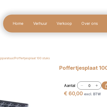
Home
Verhuur
Verkoop
Over ons
apparatuur
/
Poffertjesplaat 100 stuks
Poffertjesplaat 10
Aantal
€ 60,00
excl. BTW