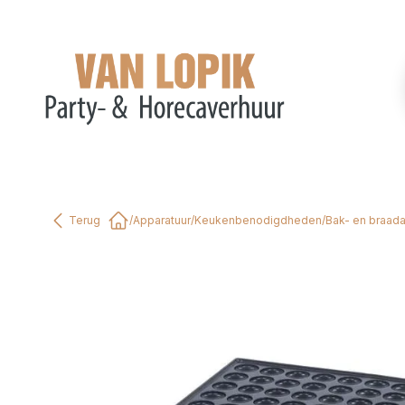
Terug
/
Apparatuur
/
Keukenbenodigdheden
/
Bak- en braad
Home