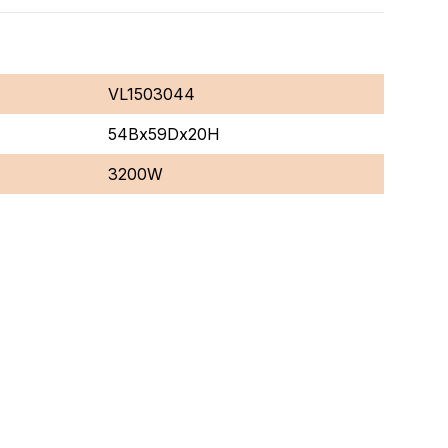
VL1503044
54Bx59Dx20H
3200W