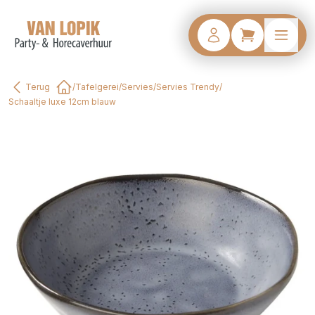
Terug
/
Tafelgerei
/
Servies
/
Servies Trendy
/
Home
Schaaltje luxe 12cm blauw