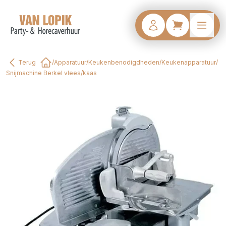
Terug
/
Apparatuur
/
Keukenbenodigdheden
/
Keukenapparatuur
/
Home
Snijmachine Berkel vlees/kaas