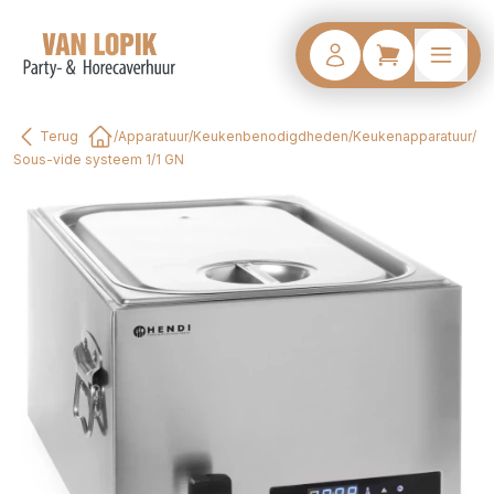
Terug
/
Apparatuur
/
Keukenbenodigdheden
/
Keukenapparatuur
/
Home
Sous-vide systeem 1/1 GN