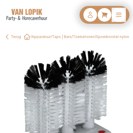
Terug
/
Apparatuur
/
Taps | Bars
/
Toebehoren
/
Spoelborstel nylon
Home