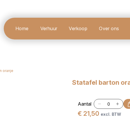
Home
Verhuur
Verkoop
Over ons
n oranje
Statafel barton or
Aantal
€ 21,50
excl. BTW