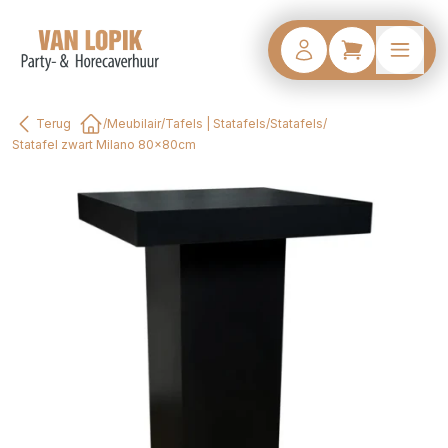
Terug
/
Meubilair
/
Tafels | Statafels
/
Statafels
/
Home
Statafel zwart Milano 80x80cm