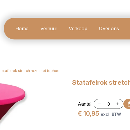
Home
Verhuur
Verkoop
Over ons
Statafelrok stretch roze met tophoes
Statafelrok stretc
Aantal
€ 10,95
excl. BTW