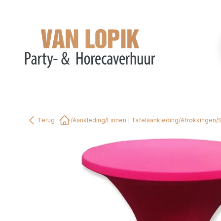
Terug
/
Aankleding
/
Linnen | Tafelaankleding
/
Afrokkingen
/
Home