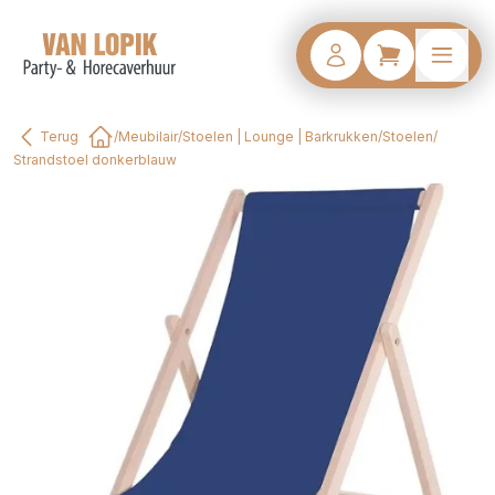
Terug
/
Meubilair
/
Stoelen | Lounge | Barkrukken
/
Stoelen
/
Home
Strandstoel donkerblauw