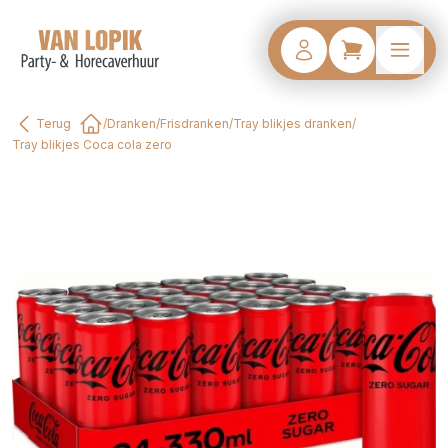
Terug
/
Dranken
/
Frisdranken
/
Tray blikjes dranken
/
Home
Tray blikjes Coca cola zero