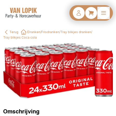
Terug
/
Dranken
/
Frisdranken
/
Tray blikjes dranken
/
Home
Tray blikjes Coca cola
Omschrijving