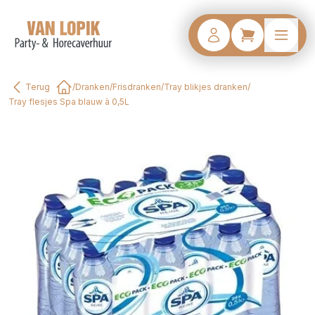
Terug
/
Dranken
/
Frisdranken
/
Tray blikjes dranken
/
Home
Tray flesjes Spa blauw à 0,5L