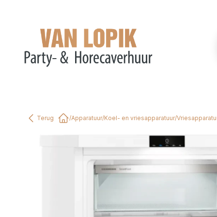
Terug
/
Apparatuur
/
Koel- en vriesapparatuur
/
Vriesapparatu
Home