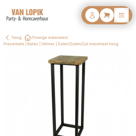
Terug
/
Overige materialen
/
Home
Presentatie | Balies | Vitrines | Zuilen
/
Zuilen
/
Zuil industrieel hoog