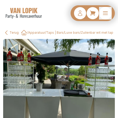
Terug
/
Apparatuur
/
Taps | Bars
/
Luxe bars
/
Zuilenbar wit met tap
Home