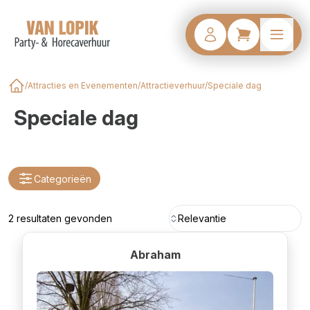
/
Attracties en Evenementen
/
Attractieverhuur
/
Speciale dag
Home
Speciale dag
Categorieën
2 resultaten gevonden
Relevantie
Abraham