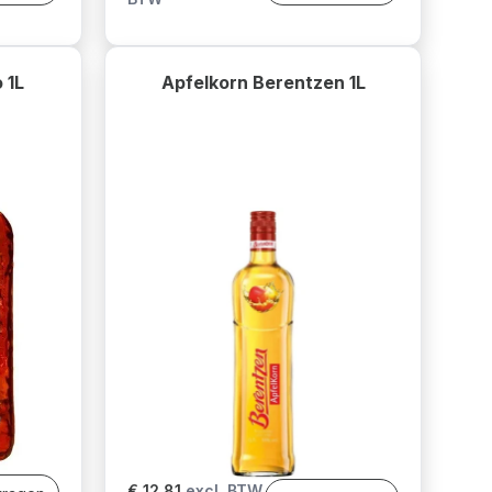
 1L
Apfelkorn Berentzen 1L
€ 12,81
excl. BTW