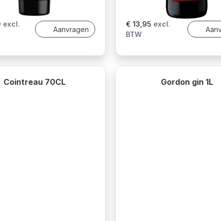
0
excl.
€ 13,95
excl.
Aanvragen
Aan
BTW
Cointreau 70CL
Gordon gin 1L