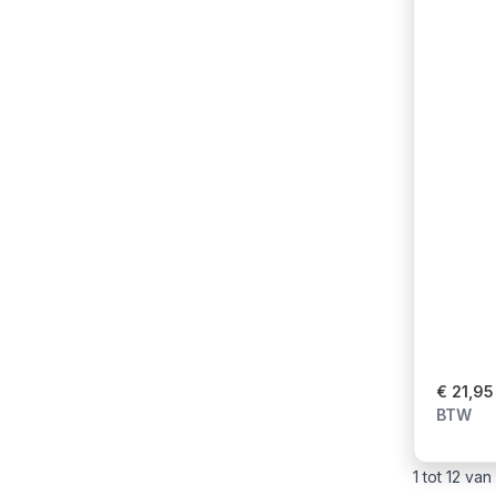
€ 21,95
BTW
1 tot 12 va