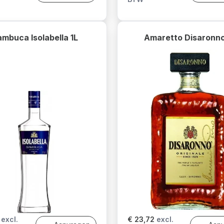
mbuca Isolabella 1L
Amaretto Disaronno
excl.
€ 23,72
excl.