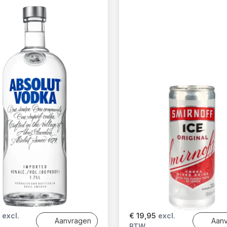
excl.
€ 19,95
excl.
Aanvragen
Aan
BTW