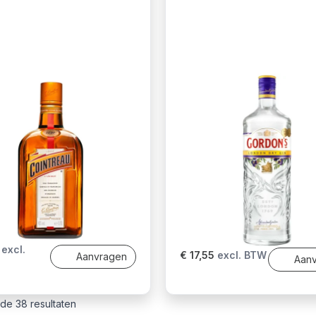
excl.
€ 17,55
excl. BTW
Aanvragen
Aan
n de 38 resultaten