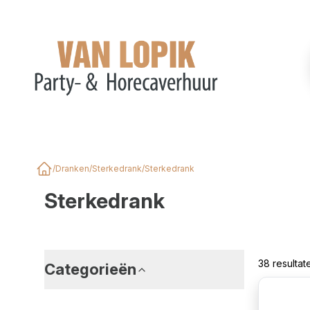
/
Dranken
/
Sterkedrank
/
Sterkedrank
Home
Sterkedrank
38 resulta
Categorieën