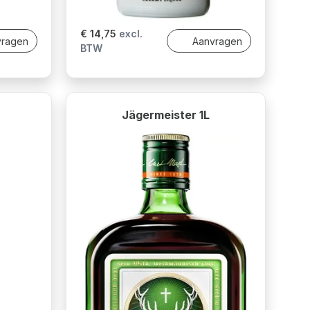
€ 14,75
excl.
vragen
Aanvragen
BTW
Jägermeister 1L