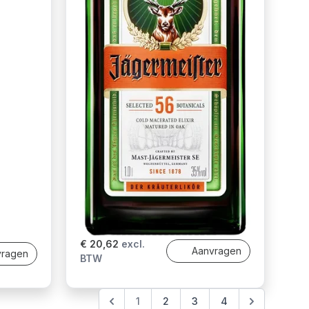
€ 20,62
excl.
Aanvragen
vragen
BTW
1
2
3
4