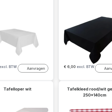
excl. BTW
€ 6,00
excl. BTW
Aanvragen
Aan
Tafelloper wit
Tafelkleed rood/wit g
250x140cm