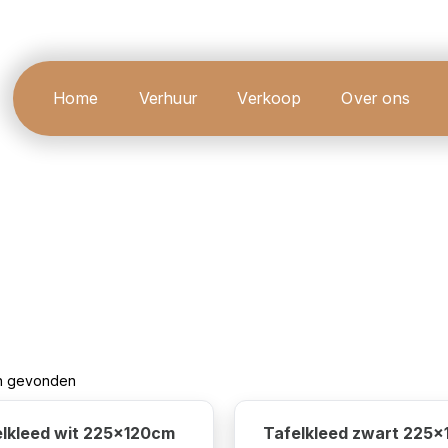
Home
Verhuur
Verkoop
Over ons
en gevonden
lkleed wit 225x120cm
Tafelkleed zwart 225