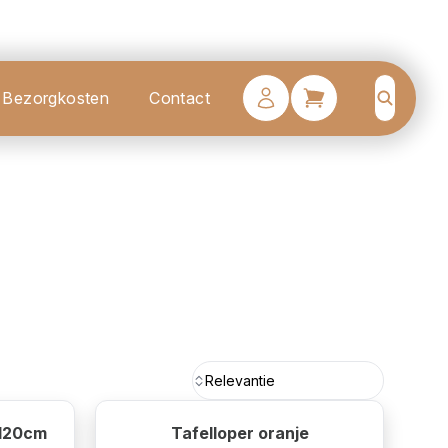
Bezorgkosten
Contact
Search
Relevantie
x120cm
Tafelloper oranje