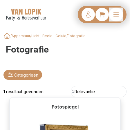
/
Apparatuur
/
Licht | Beeld | Geluid
/
Fotografie
Home
Fotografie
Categorieën
1 resultaat gevonden
Relevantie
Fotospiegel