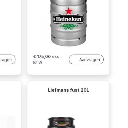
€ 175,00
excl.
vragen
Aanvragen
BTW
Liefmans fust 20L