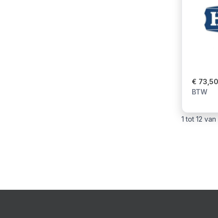
€ 73,5
BTW
1 tot 12 van