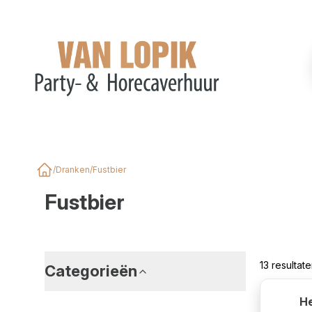
/
Dranken
/
Fustbier
Home
Fustbier
13 resulta
Categorieën
He