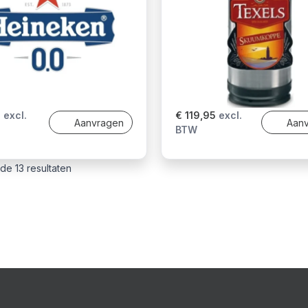
0
excl.
€ 119,95
excl.
Aanvragen
Aan
BTW
 de 13 resultaten