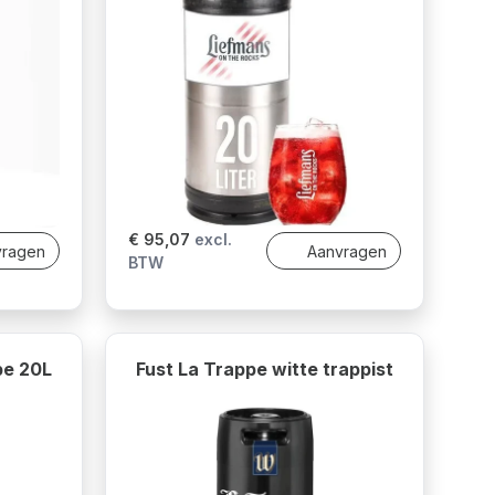
€ 95,07
excl.
vragen
Aanvragen
BTW
pe 20L
Fust La Trappe witte trappist