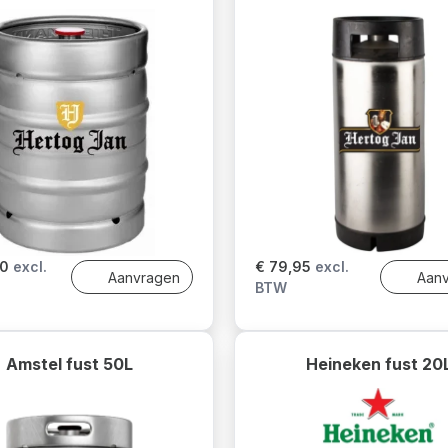
00
excl.
€ 79,95
excl.
Aanvragen
Aan
BTW
Amstel fust 50L
Heineken fust 20