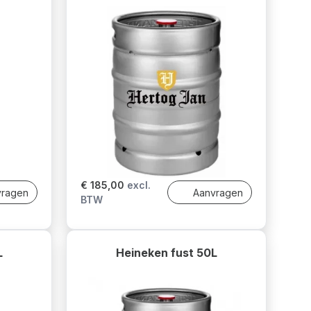
€ 185,00
excl.
vragen
Aanvragen
BTW
L
Heineken fust 50L