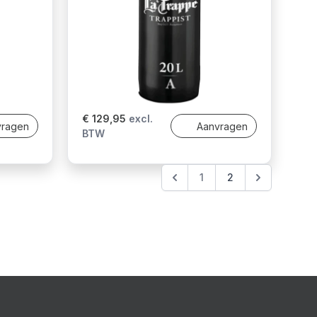
€ 129,95
excl.
vragen
Aanvragen
BTW
1
2