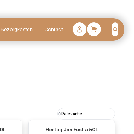
Bezorgkosten
Contact
Search
Relevantie
20L
Hertog Jan Fust à 50L