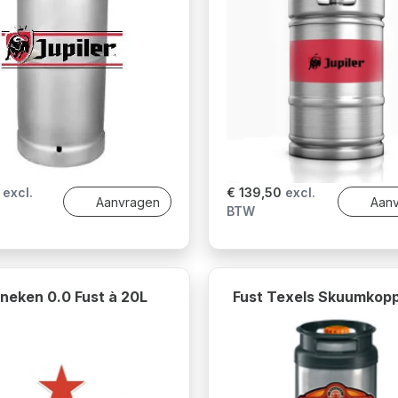
excl.
€ 139,50
excl.
Aanvragen
Aan
BTW
neken 0.0 Fust à 20L
Fust Texels Skuumkop