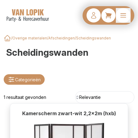
/
Overige materialen
/
Afscheidingen
/
Scheidingswanden
Home
Scheidingswanden
Categorieën
1 resultaat gevonden
Relevantie
Kamerscherm zwart-wit 2,2x2m (hxb)