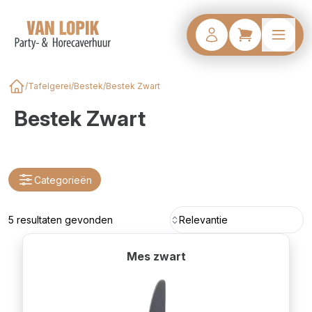
/
Tafelgerei
/
Bestek
/
Bestek Zwart
Home
Bestek Zwart
Categorieën
5 resultaten gevonden
Relevantie
Mes zwart