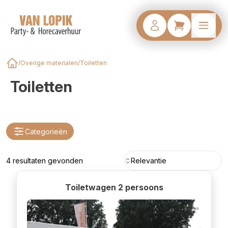
/
Overige materialen
/
Toiletten
Home
Toiletten
Categorieën
4 resultaten gevonden
Relevantie
Toiletwagen 2 persoons