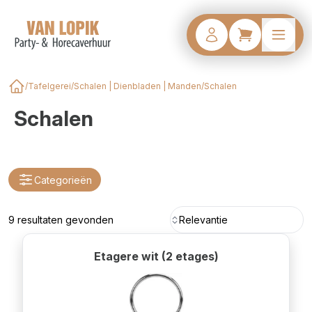
/
Tafelgerei
/
Schalen | Dienbladen | Manden
/
Schalen
Home
Schalen
Categorieën
9 resultaten gevonden
Relevantie
Etagere wit (2 etages)