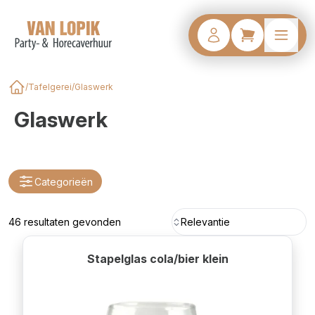
/
Tafelgerei
/
Glaswerk
Home
Glaswerk
Categorieën
46 resultaten gevonden
Relevantie
Stapelglas cola/bier klein